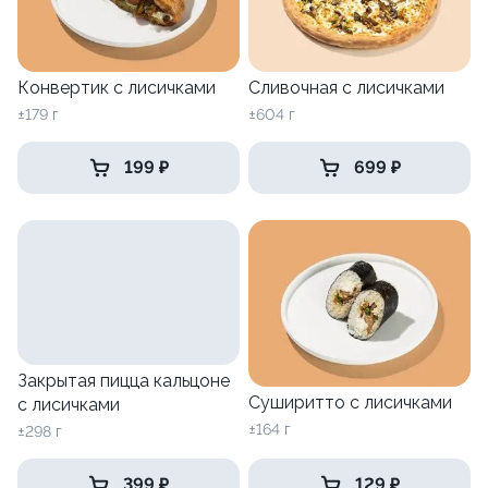
Конвертик с лисичками
Сливочная с лисичками
±179 г
±604 г
199 ₽
699 ₽
Закрытая пицца кальцоне
Суширитто с лисичками
с лисичками
±164 г
±298 г
399 ₽
129 ₽