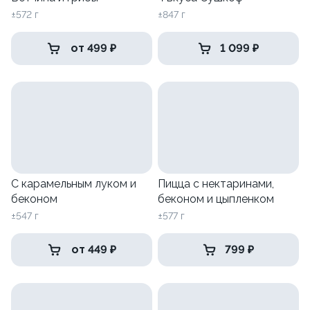
±572 г
±847 г
от 499 ₽
1 099 ₽
С карамельным луком и
Пицца с нектаринами,
беконом
беконом и цыпленком
±547 г
±577 г
от 449 ₽
799 ₽