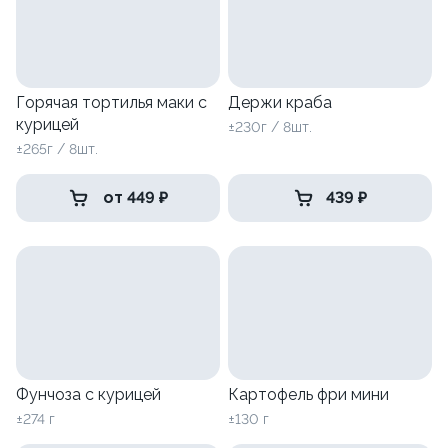
Горячая тортилья маки с
Держи краба
курицей
±230г / 8шт.
±265г / 8шт.
от 449 ₽
439 ₽
Фунчоза с курицей
Картофель фри мини
±274 г
±130 г