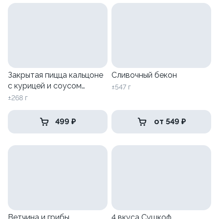
Закрытая пицца кальцоне
Сливочный бекон
с курицей и соусом
±547 г
Цезарь
±268 г
499 ₽
от 549 ₽
Ветчина и грибы
4 вкуса Сушкоф