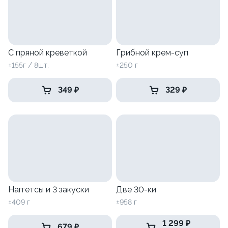
С пряной креветкой
Грибной крем-суп
±155г / 8шт.
±250 г
349 ₽
329 ₽
Наггетсы и 3 закуски
Две 30-ки
±409 г
±958 г
1 299 ₽
679 ₽