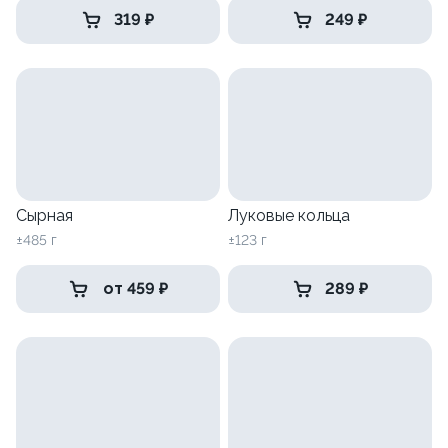
319 ₽
249 ₽
Сырная
Луковые кольца
±485 г
±123 г
от 459 ₽
289 ₽