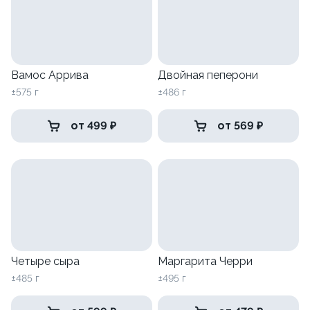
Вамос Аррива
Двойная пеперони
±575 г
±486 г
от 499 ₽
от 569 ₽
Четыре сыра
Маргарита Черри
±485 г
±495 г