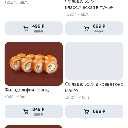
Филадельфия
±252г / 8шт.
классическая в тунце
±320г / 8шт.
499 ₽
699 ₽
699 ₽
749 ₽
Филадельфия в креветке с
Филадельфия Гранд
манго
±349г / 8шт.
±280 г / 8шт.
849 ₽
699 ₽
899 ₽