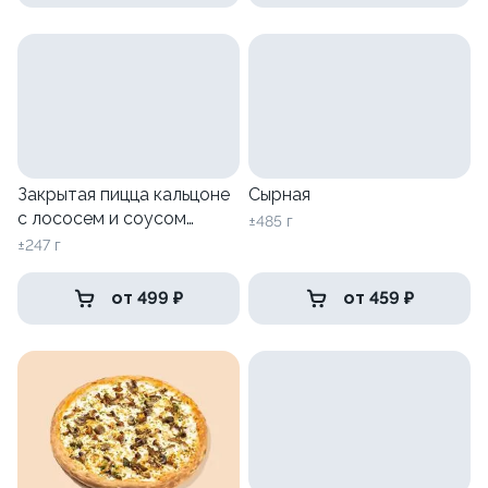
Закрытая пицца кальцоне
Сырная
с лососем и соусом
±485 г
песто
±247 г
от 499 ₽
от 459 ₽