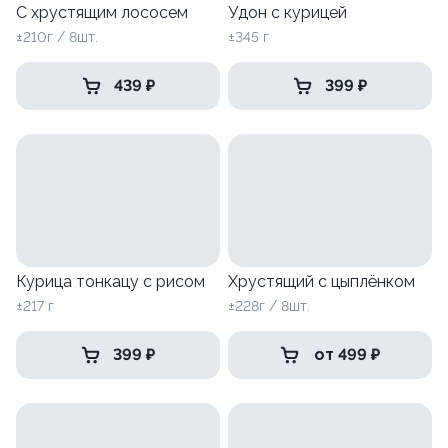
С хрустящим лососем
Удон с курицей
±210г / 8шт.
±345 г
439 ₽
399 ₽
Курица тонкацу с рисом
Хрустящий с цыплёнком
±217 г
±228г / 8шт.
399 ₽
от 499 ₽