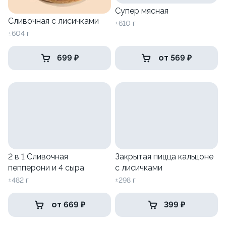
Супер мясная
Сливочная с лисичками
±610 г
±604 г
699 ₽
от 569 ₽
2 в 1 Сливочная
Закрытая пицца кальцоне
пепперони и 4 сыра
с лисичками
±482 г
±298 г
от 669 ₽
399 ₽