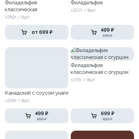
Филадельфия
Филадельфия
классическая
±207г / 8шт.
±282г / 8шт.
499 ₽
от 699 ₽
599 ₽
Филадельфия
классическая с огурцом
±276г / 8шт.
Канадский с соусом унаги
±229г / 8шт.
499 ₽
699 ₽
659 ₽
829 ₽