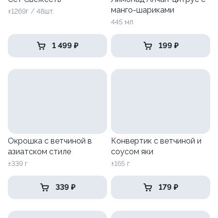
манго-шариками
±1269г / 48шт.
445 мл
1 499 ₽
199 ₽
Окрошка с ветчиной в
Конвертик с ветчиной и
азиатском стиле
соусом яки
±339 г
±165 г
339 ₽
179 ₽