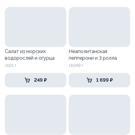
Салат из морских
Неаполитанская
водорослей и огурца
пепперони и 3 ролла
±101 г
±1049 г
249 ₽
1 699 ₽