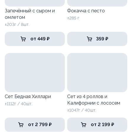
Запечённый с сыром и
Фокачча с песто
омлетом
±285 г
±203г / 8шт.
от 449 ₽
359 ₽
Сет Бедная Хиллари
Сет из 4 роллов и
Калифорнии с лососем
±1112г / 40шт.
±1047г / 40шт.
от 2 799 ₽
от 2 199 ₽