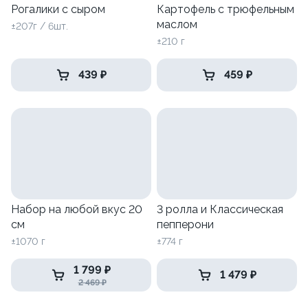
Рогалики с сыром
Картофель с трюфельным
маслом
±207г / 6шт.
±210 г
439 ₽
459 ₽
Набор на любой вкус 20
3 ролла и Классическая
см
пепперони
±1070 г
±774 г
1 799 ₽
1 479 ₽
2 469 ₽