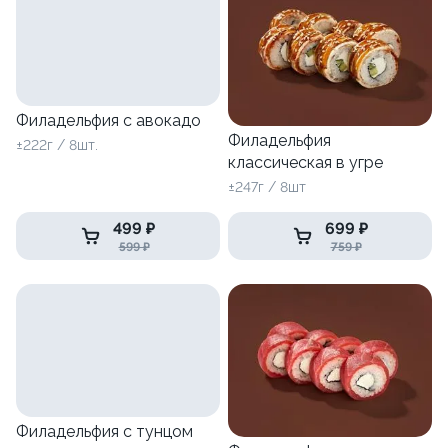
Филадельфия с авокадо
Филадельфия
±222г / 8шт.
классическая в угре
±247г / 8шт
499 ₽
699 ₽
599 ₽
759 ₽
Филадельфия с тунцом