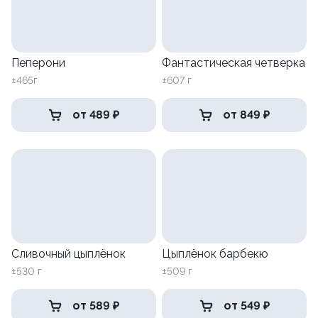
Пеперони
Фантастическая четверка
±465г
±607 г
от 489 ₽
от 849 ₽
Сливочный цыплёнок
Цыплёнок барбекю
±530 г
±509 г
от 589 ₽
от 549 ₽