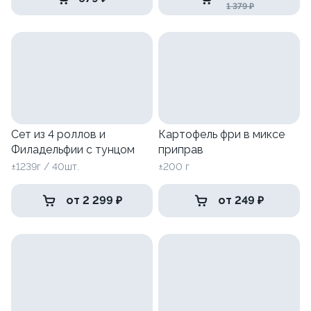
1 379 ₽
Сет из 4 роллов и
Картофель фри в миксе
Филадельфии с тунцом
приправ
±1239г / 40шт.
±200 г
от 2 299 ₽
от 249 ₽