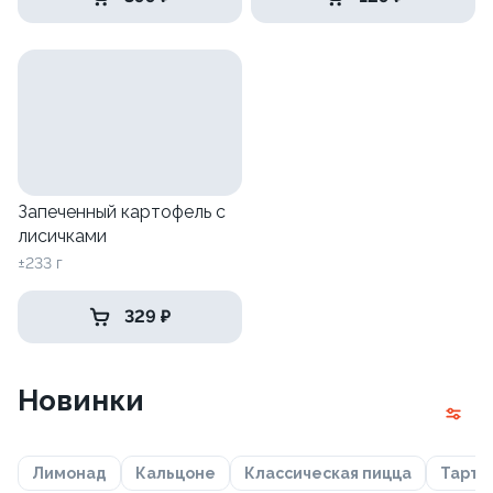
Запеченный картофель с
лисичками
±233 г
329 ₽
Новинки
Лимонад
Кальцоне
Классическая пицца
Тарта