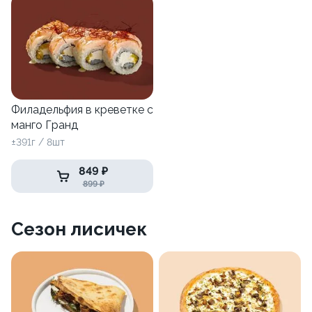
Филадельфия в креветке с
манго Гранд
±391г / 8шт
849 ₽
899 ₽
Сезон лисичек