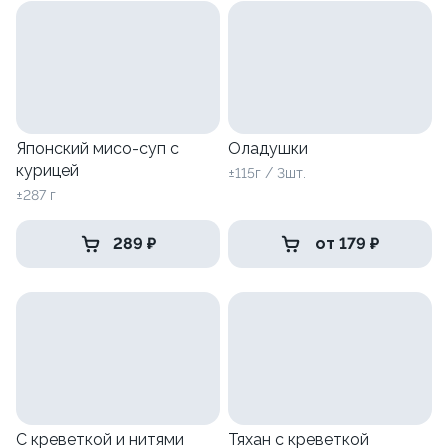
Японский мисо-суп с
Оладушки
курицей
±115г / 3шт.
±287 г
289 ₽
от 179 ₽
С креветкой и нитями
Тяхан с креветкой