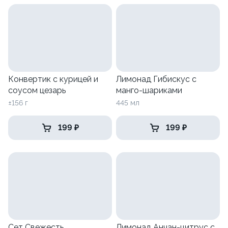
Конвертик с курицей и
Лимонад Гибискус с
соусом цезарь
манго-шариками
±156 г
445 мл
199 ₽
199 ₽
Сет Свежесть
Лимонад Анчан-цитрус с